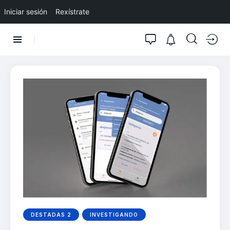
Iniciar sesión
Rexístrate
DESTADAS 2
INVESTIGANDO