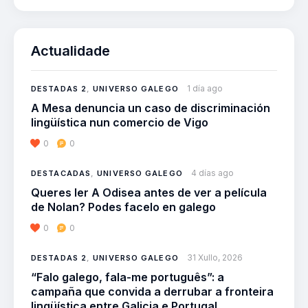
Actualidade
1 día ago
DESTADAS 2
,
UNIVERSO GALEGO
A Mesa denuncia un caso de discriminación
lingüística nun comercio de Vigo
0
0
4 días ago
DESTACADAS
,
UNIVERSO GALEGO
Queres ler A Odisea antes de ver a película
de Nolan? Podes facelo en galego
0
0
31 Xullo, 2026
DESTADAS 2
,
UNIVERSO GALEGO
“Falo galego, fala-me português”: a
campaña que convida a derrubar a fronteira
lingüística entre Galicia e Portugal