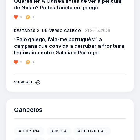
Queres ler A Odisea antes de ver a película
de Nolan? Podes facelo en galego
0
0
31 Xullo, 2026
DESTADAS 2
,
UNIVERSO GALEGO
“Falo galego, fala-me português”: a
campaña que convida a derrubar a fronteira
lingüística entre Galicia e Portugal
0
0
VIEW ALL
Cancelos
A CORUÑA
A MESA
AUDIOVISUAL