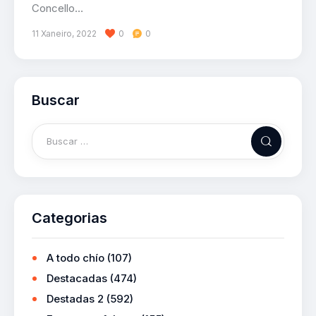
Concello…
11 Xaneiro, 2022
0
0
Buscar
Categorias
A todo chío
(107)
Destacadas
(474)
Destadas 2
(592)