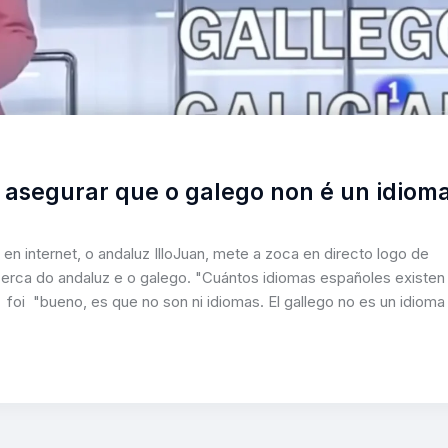
de asegurar que o galego non é un idiom
n internet, o andaluz IlloJuan, mete a zoca en directo logo de
cerca do andaluz e o galego. "Cuántos idiomas españoles existen
 foi "bueno, es que no son ni idiomas. El gallego no es un idioma