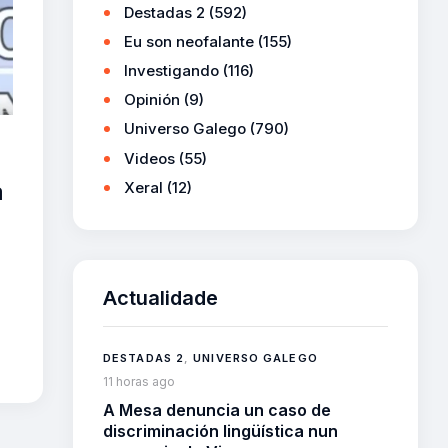
Destadas 2
(592)
Eu son neofalante
(155)
Investigando
(116)
Opinión
(9)
Universo Galego
(790)
Videos
(55)
Xeral
(12)
a
Actualidade
DESTADAS 2
,
UNIVERSO GALEGO
11 horas ago
A Mesa denuncia un caso de
discriminación lingüística nun