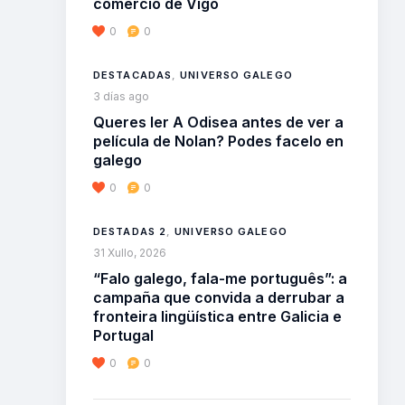
comercio de Vigo
0
0
DESTACADAS
,
UNIVERSO GALEGO
3 días ago
Queres ler A Odisea antes de ver a
película de Nolan? Podes facelo en
galego
0
0
DESTADAS 2
,
UNIVERSO GALEGO
31 Xullo, 2026
“Falo galego, fala-me português”: a
campaña que convida a derrubar a
fronteira lingüística entre Galicia e
Portugal
0
0