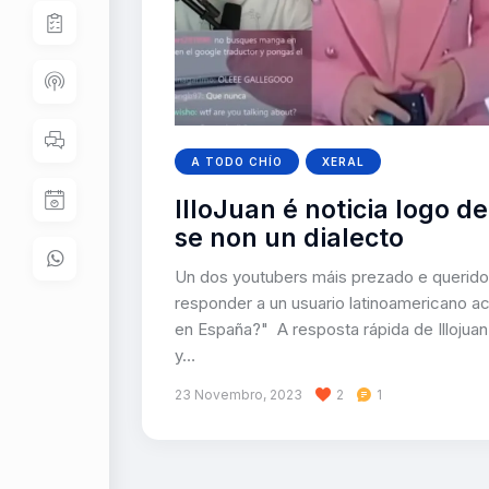
A TODO CHÍO
XERAL
IlloJuan é noticia logo 
se non un dialecto
Un dos youtubers máis prezado e querido e
responder a un usuario latinoamericano a
en España?" A resposta rápida de Illojuan
y…
23 Novembro, 2023
2
1