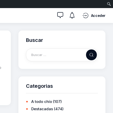
Acceder
Buscar
o
s
Categorias
A todo chío
(107)
Destacadas
(474)