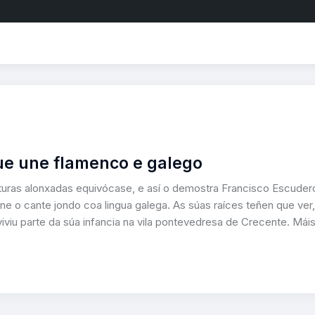
que une flamenco e galego
turas alonxadas equivócase, e así o demostra Francisco Escuder
ne o cante jondo coa lingua galega. As súas raíces teñen que ver,
viviu parte da súa infancia na vila pontevedresa de Crecente. Mái