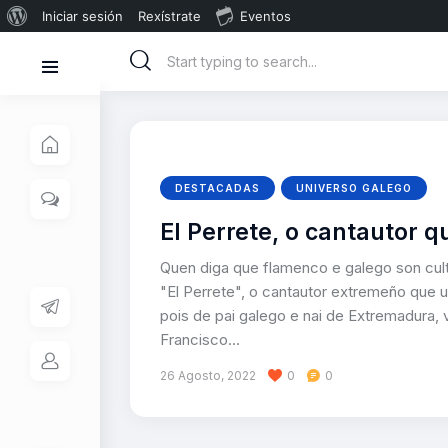
Iniciar sesión
Rexístrate
Eventos
DESTACADAS
UNIVERSO GALEGO
El Perrete, o cantautor 
Quen diga que flamenco e galego son cul
"El Perrete", o cantautor extremeño que u
pois de pai galego e nai de Extremadura, 
Francisco…
26 Agosto, 2022
0
0