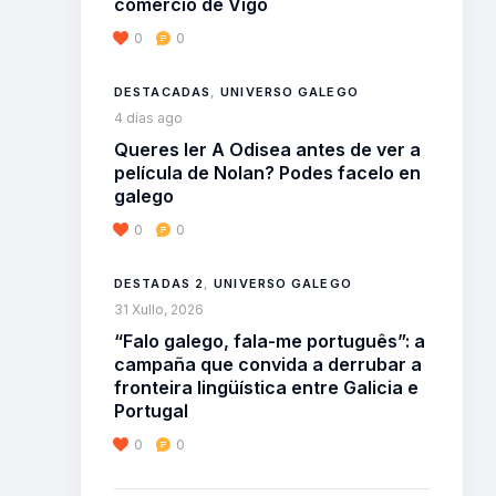
comercio de Vigo
0
0
DESTACADAS
,
UNIVERSO GALEGO
4 días ago
Queres ler A Odisea antes de ver a
película de Nolan? Podes facelo en
galego
0
0
DESTADAS 2
,
UNIVERSO GALEGO
31 Xullo, 2026
“Falo galego, fala-me português”: a
campaña que convida a derrubar a
fronteira lingüística entre Galicia e
Portugal
0
0