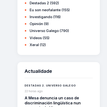
Destadas 2
(592)
Eu son neofalante
(155)
Investigando
(116)
Opinión
(9)
Universo Galego
(790)
Videos
(55)
Xeral
(12)
Actualidade
DESTADAS 2
,
UNIVERSO GALEGO
22 horas ago
A Mesa denuncia un caso de
discriminación lingüística nun