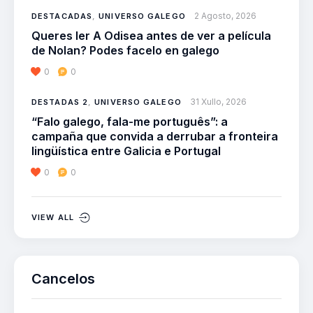
2 Agosto, 2026
DESTACADAS
,
UNIVERSO GALEGO
Queres ler A Odisea antes de ver a película
de Nolan? Podes facelo en galego
0
0
31 Xullo, 2026
DESTADAS 2
,
UNIVERSO GALEGO
“Falo galego, fala-me português”: a
campaña que convida a derrubar a fronteira
lingüística entre Galicia e Portugal
0
0
VIEW ALL
Cancelos