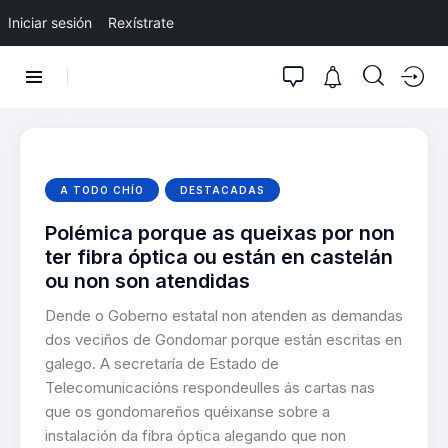
Iniciar sesión
Rexístrate
A TODO CHÍO
DESTACADAS
Polémica porque as queixas por non
ter fibra óptica ou están en castelán
ou non son atendidas
Dende o Goberno estatal non atenden as demandas
dos veciños de Gondomar porque están escritas en
galego. A secretaría de Estado de
Telecomunicacións respondeulles ás cartas nas
que os gondomareños quéixanse sobre a
instalación da fibra óptica alegando que non