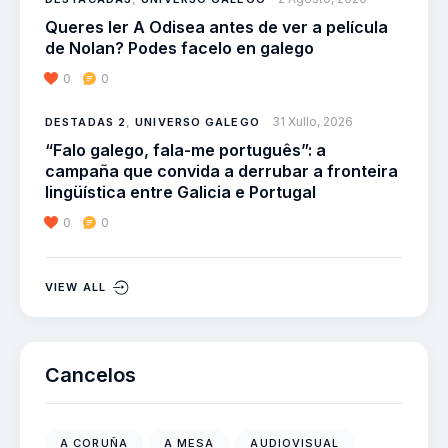
Queres ler A Odisea antes de ver a película
de Nolan? Podes facelo en galego
0
0
31 Xullo, 2026
DESTADAS 2
,
UNIVERSO GALEGO
“Falo galego, fala-me português”: a
campaña que convida a derrubar a fronteira
lingüística entre Galicia e Portugal
0
0
VIEW ALL
Cancelos
A CORUÑA
A MESA
AUDIOVISUAL