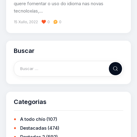
quere fomentar o uso do idioma nas novas
tecnoloxías,…
15 Xullo, 2022
0
0
Buscar
Categorias
A todo chío
(107)
Destacadas
(474)
Destadas 2
(592)