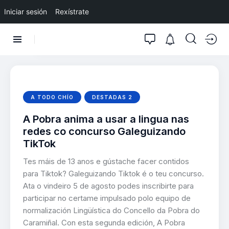
Iniciar sesión
Rexístrate
A TODO CHÍO
DESTADAS 2
A Pobra anima a usar a lingua nas
redes co concurso Galeguizando
TikTok
Tes máis de 13 anos e gústache facer contidos
para Tiktok? Galeguizando Tiktok é o teu concurso.
Ata o vindeiro 5 de agosto podes inscribirte para
participar no certame impulsado polo equipo de
normalización Lingüística do Concello da Pobra do
Caramiñal. Con esta segunda edición, A Pobra