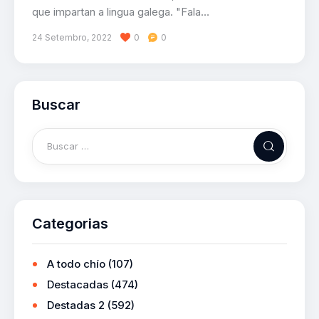
que impartan a lingua galega. "Fala…
24 Setembro, 2022
0
0
Buscar
Categorias
A todo chío
(107)
Destacadas
(474)
Destadas 2
(592)