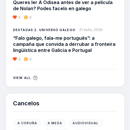
Queres ler A Odisea antes de ver a película
de Nolan? Podes facelo en galego
0
0
31 Xullo, 2026
DESTADAS 2
,
UNIVERSO GALEGO
“Falo galego, fala-me português”: a
campaña que convida a derrubar a fronteira
lingüística entre Galicia e Portugal
0
0
VIEW ALL
Cancelos
A CORUÑA
A MESA
AUDIOVISUAL