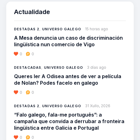
Actualidade
15 horas ago
DESTADAS 2
,
UNIVERSO GALEGO
A Mesa denuncia un caso de discriminación
lingüística nun comercio de Vigo
0
0
3 días ago
DESTACADAS
,
UNIVERSO GALEGO
Queres ler A Odisea antes de ver a película
de Nolan? Podes facelo en galego
0
0
31 Xullo, 2026
DESTADAS 2
,
UNIVERSO GALEGO
“Falo galego, fala-me português”: a
campaña que convida a derrubar a fronteira
lingüística entre Galicia e Portugal
0
0