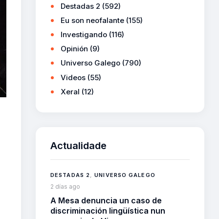
Destadas 2
(592)
Eu son neofalante
(155)
Investigando
(116)
Opinión
(9)
Universo Galego
(790)
Videos
(55)
Xeral
(12)
Actualidade
DESTADAS 2
,
UNIVERSO GALEGO
2 días ago
A Mesa denuncia un caso de
discriminación lingüística nun