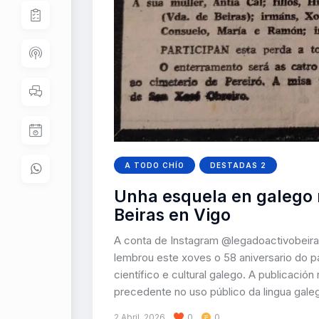
A TODO CHÍO
DESTADAS 2
Unha esquela en galego 
Beiras en Vigo
A conta de Instagram @legadoactivobeiras
lembrou este xoves o 58 aniversario do p
científico e cultural galego. A publicac
precedente no uso público da lingua gal
2 Abril, 2026
0
0