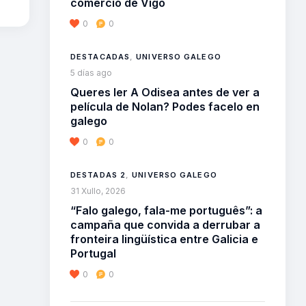
comercio de Vigo
0
0
DESTACADAS
,
UNIVERSO GALEGO
5 días ago
Queres ler A Odisea antes de ver a
película de Nolan? Podes facelo en
galego
0
0
DESTADAS 2
,
UNIVERSO GALEGO
31 Xullo, 2026
“Falo galego, fala-me português”: a
campaña que convida a derrubar a
fronteira lingüística entre Galicia e
Portugal
0
0