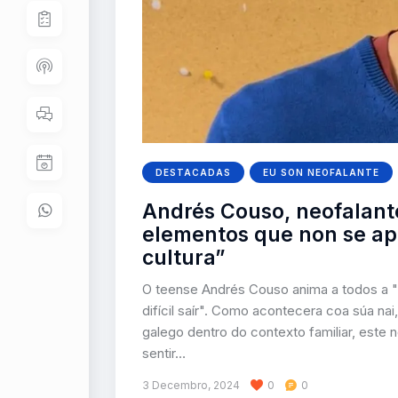
DESTACADAS
EU SON NEOFALANTE
Andrés Couso, neofalante
elementos que non se ap
cultura”
O teense Andrés Couso anima a todos a "su
difícil saír". Como acontecera coa súa na
galego dentro do contexto familiar, este n
sentir…
3 Decembro, 2024
0
0