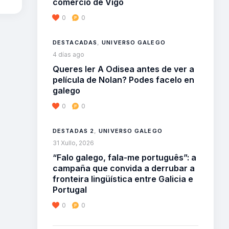
comercio de Vigo
0
0
DESTACADAS
,
UNIVERSO GALEGO
4 días ago
Queres ler A Odisea antes de ver a
película de Nolan? Podes facelo en
galego
0
0
DESTADAS 2
,
UNIVERSO GALEGO
31 Xullo, 2026
“Falo galego, fala-me português”: a
campaña que convida a derrubar a
fronteira lingüística entre Galicia e
Portugal
0
0