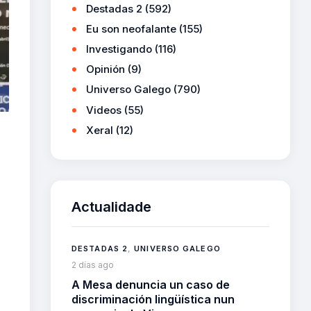
Destadas 2
(592)
Eu son neofalante
(155)
Investigando
(116)
Opinión
(9)
Universo Galego
(790)
Videos
(55)
Xeral
(12)
Actualidade
DESTADAS 2
,
UNIVERSO GALEGO
o
2 días ago
A Mesa denuncia un caso de
discriminación lingüística nun