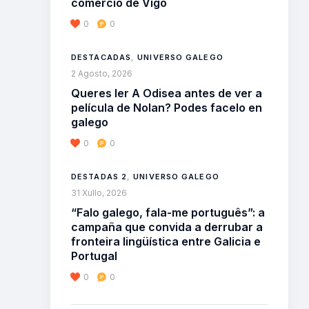
comercio de Vigo
0
0
DESTACADAS
,
UNIVERSO GALEGO
2 Agosto, 2026
Queres ler A Odisea antes de ver a
película de Nolan? Podes facelo en
galego
0
0
DESTADAS 2
,
UNIVERSO GALEGO
31 Xullo, 2026
“Falo galego, fala-me português”: a
campaña que convida a derrubar a
fronteira lingüística entre Galicia e
Portugal
0
0