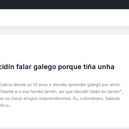
idín falar galego porque tiña unha
alicia desde os 14 anos e decidiu aprender galego por amor.
alante e a súa familia tamén, así que decidín falalo eu tamén",
ois os meus amigos sorprenderonse. Eu, colombiano, falando
ífica…