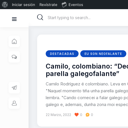
Iniciar sesión
Rexístrate
Eventos
DESTACADAS
EU SON NEOFALANTE
Camilo, colombiano: “Dec
parella galegofalante”
Camilo Rodríguez é colombiano. Leva en G
"Naquel momento tiña unha parella galegof
lembra. "Cando comecei a falar galego p
galego e, ademais, dunha zona moi espec
22 Marzo, 2022
0
0