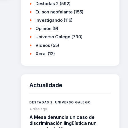
Destadas 2
(592)
Eu son neofalante
(155)
Investigando
(116)
Opinión
(9)
Universo Galego
(790)
Videos
(55)
Xeral
(12)
Actualidade
DESTADAS 2
,
UNIVERSO GALEGO
4 días ago
A Mesa denuncia un caso de
discriminación lingüística nun