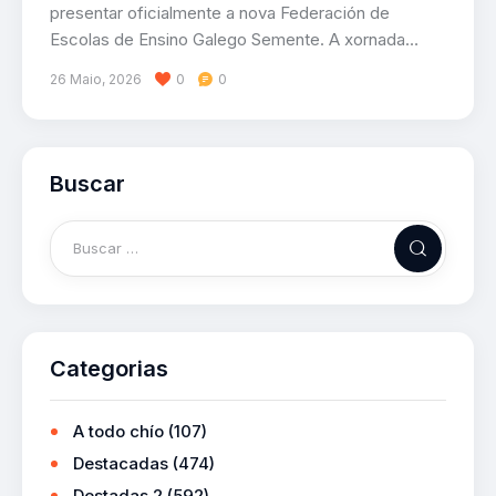
presentar oficialmente a nova Federación de
Escolas de Ensino Galego Semente. A xornada…
26 Maio, 2026
0
0
Buscar
Categorias
A todo chío
(107)
Destacadas
(474)
Destadas 2
(592)