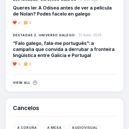
Queres ler A Odisea antes de ver a película
de Nolan? Podes facelo en galego
0
0
31 Xullo, 2026
DESTADAS 2
,
UNIVERSO GALEGO
“Falo galego, fala-me português”: a
campaña que convida a derrubar a fronteira
lingüística entre Galicia e Portugal
0
0
VIEW ALL
Cancelos
A CORUÑA
A MESA
AUDIOVISUAL