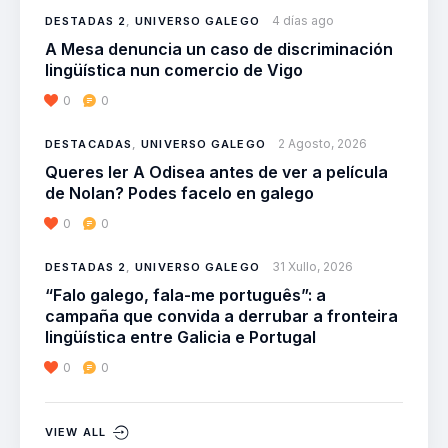
4 días ago
DESTADAS 2
,
UNIVERSO GALEGO
A Mesa denuncia un caso de discriminación
lingüística nun comercio de Vigo
0
0
2 Agosto, 2026
DESTACADAS
,
UNIVERSO GALEGO
Queres ler A Odisea antes de ver a película
de Nolan? Podes facelo en galego
0
0
31 Xullo, 2026
DESTADAS 2
,
UNIVERSO GALEGO
“Falo galego, fala-me português”: a
campaña que convida a derrubar a fronteira
lingüística entre Galicia e Portugal
0
0
VIEW ALL