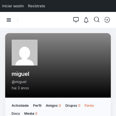
Iniciar sesión
Rexístrate
miguel
@miguel
hai 3 anos
Actividade
Perfil
Amigos
Grupos
Foros
0
0
Docs
Media
0