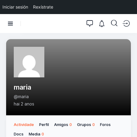
Iniciar sesión
Rexístrate
maria
@maria
hai 2 anos
Actividade
Perfil
Amigos
Grupos
Foros
0
0
Docs
Media
0