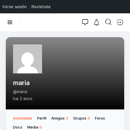
Iniciar sesión
Rexístrate
maria
@maria
hai 2 anos
Actividade
Perfil
Amigos
Grupos
Foros
0
0
Docs
Media
0