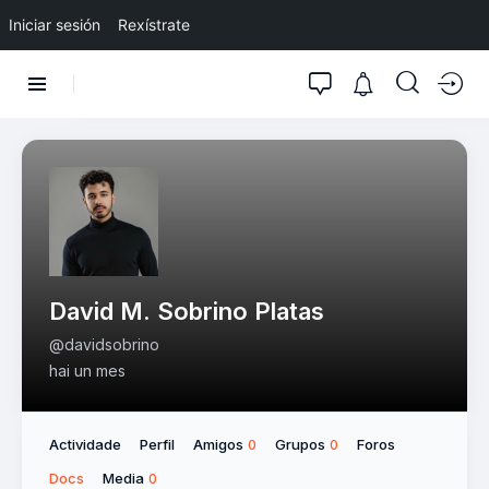
Iniciar sesión
Rexístrate
David M. Sobrino Platas
@davidsobrino
hai un mes
Actividade
Perfil
Amigos
Grupos
Foros
0
0
Docs
Media
0