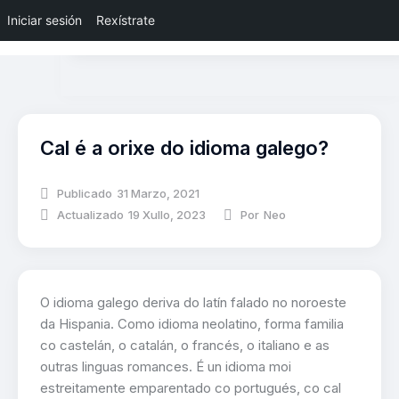
Iniciar sesión
Rexístrate
Cal é a orixe do idioma galego?
Publicado
31 Marzo, 2021
Actualizado
19 Xullo, 2023
Por
Neo
O idioma galego deriva do latín falado no noroeste
da Hispania. Como idioma neolatino, forma familia
co castelán, o catalán, o francés, o italiano e as
outras linguas romances. É un idioma moi
estreitamente emparentado co portugués, co cal