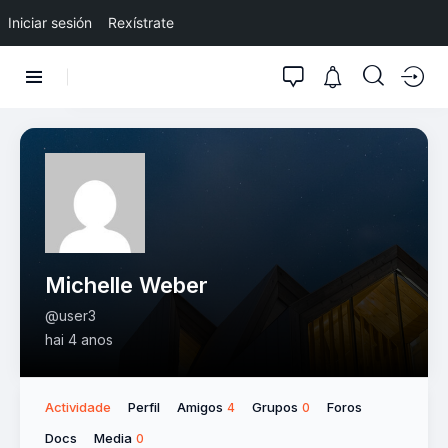
Iniciar sesión
Rexístrate
Michelle Weber
@user3
hai 4 anos
Actividade
Perfil
Amigos
Grupos
Foros
4
0
Docs
Media
0