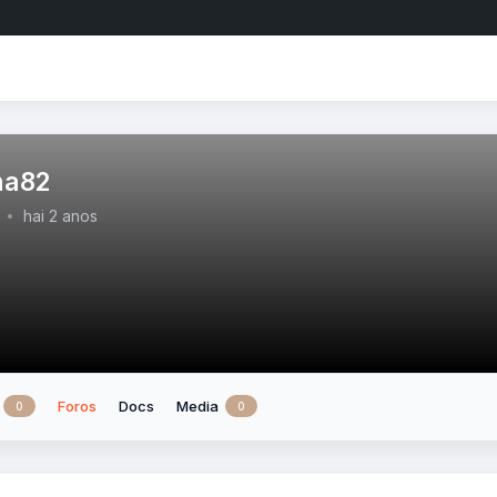
na82
hai 2 anos
Foros
Docs
Media
0
0