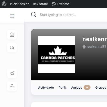
Iniciar sesión
Rexístrate
Eventos
nealken
@nealkenna82
Actividade
Perfil
Amigos
Grupos
0