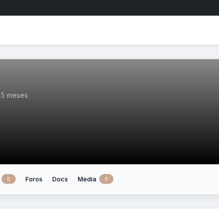
i 5 meses
Foros
Docs
Media
0
0