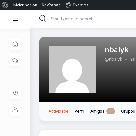
Iniciar sesión
Rexístrate
Eventos
nbalyk
@nbalyk
ha
Actividade
Perfil
Amigos
Grupos
0