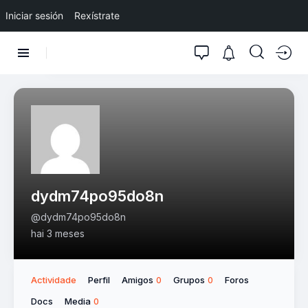
Iniciar sesión
Rexístrate
dydm74po95do8n
@dydm74po95do8n
hai 3 meses
Actividade
Perfil
Amigos
Grupos
Foros
0
0
Docs
Media
0