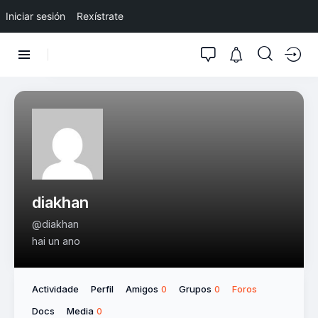
Iniciar sesión
Rexístrate
diakhan
@diakhan
hai un ano
Actividade
Perfil
Amigos
Grupos
Foros
0
0
Docs
Media
0