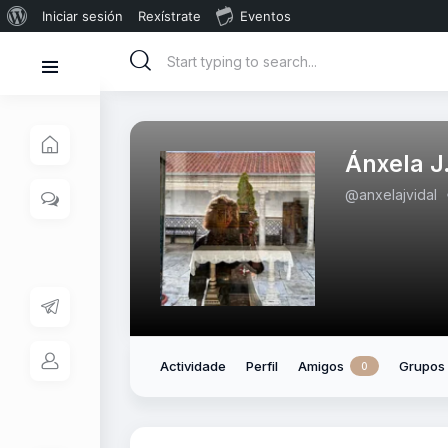
Iniciar sesión
Rexístrate
Eventos
Ánxela J.
@anxelajvidal
Actividade
Perfil
Amigos
Grupos
0