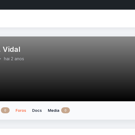
 Vidal
hai 2 anos
Foros
Docs
Media
0
0