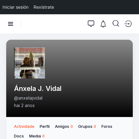
Iniciar sesión
Rexístrate
Ánxela J. Vidal
@anxelajvidal
hai 2 anos
Actividade
Perfil
Amigos
Grupos
Foros
0
0
Docs
Media
0