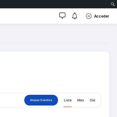
Acceder
N
Lista
Mes
Día
Atopar Eventos
a
v
e