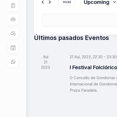
Upcoming
r
HOXE
g
o
S
a
d
e
c
u
l
i
z
e
ó
a
c
Últimos pasados Eventos
a
c
n
p
i
d
a
o
e
Xul
21 Xul, 2023, 22:30
-
23:30
l
n
b
21
a
a
u
I Festival Folclóri
2023
b
a
s
r
d
O Concello de Gondomar dá
c
a
a
Internacional de Gondomar 
a
c
t
Praza Paradela.
e
l
a
v
a
.
i
v
s
e