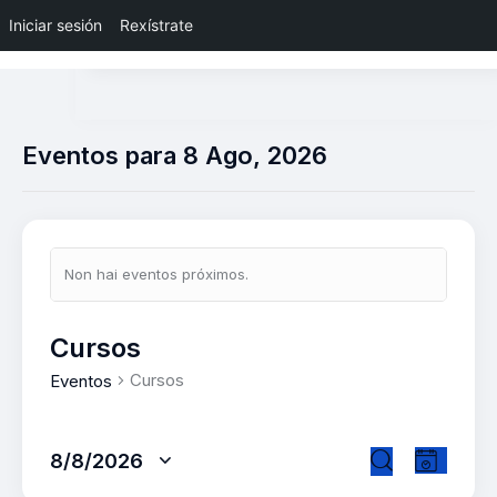
Iniciar sesión
Rexístrate
Eventos para 8 Ago, 2026
Non hai eventos próximos.
N
o
t
Cursos
i
Cursos
Eventos
c
e
N
N
8/8/2026
D
a
a
S
B