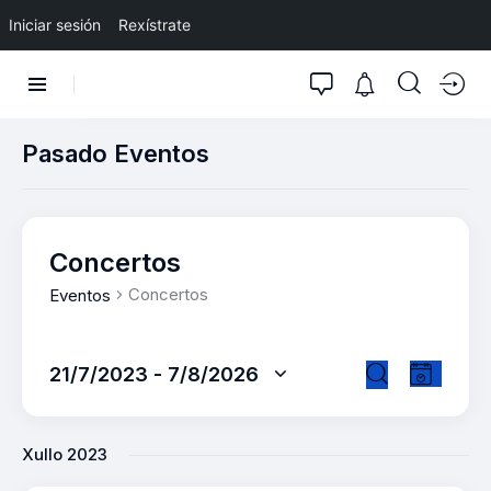
Iniciar sesión
Rexístrate
Pasado Eventos
Concertos
Concertos
Eventos
N
N
21/7/2023
 - 
7/8/2026
L
a
a
S
B
i
v
e
v
u
s
e
l
e
s
Xullo 2023
t
g
e
g
c
a